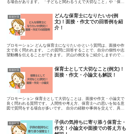
る場合があります。 「子どもと関わるうえで大切なこと」や「保育
をする上で大切なこと」を面接で聞かれた際の答え方の例文...
どんな保育士になりたいか(例
面接対策
文)！面接・作文での回答例を紹
介！
プロモーション どんな保育士になりたいかという質問は、面接や作
文で良く問われます。 この質問に回答することで、自分の個性や志
望動機を伝えることができます。 沢山の例文をご紹介しますので、
自分がどんな保育士になりたいかをしっかりと考えてみて下...
保育士として大切なこと(例文)！
面接対策
面接・作文・小論文も解説！
プロモーション 保育士として大切なことは、面接や作文・小論文で
良く問われる質問です。 人間性や考え方、保育士への思いを知る意
図で質問をする場合が多いです。 自分の経験や事例を交えて、具体
的に答えましょう。 答え方は人それぞれですが、自分らし...
子供の気持ちに寄り添う保育士・
面接対策
作文！小論文や面接での答え方も