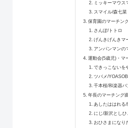
ミッキーマウス
スマイル/森七菜
保育園のマーチン
さんぽ/トトロ
げんきげんきマ
アンパンマンの
運動会(5歳児)・
できっこないを
ツバメ/YOASOB
千本桜/和楽器バ
年長のマーチング
あしたははれる/
にじ/新沢としひ
おひさまになり