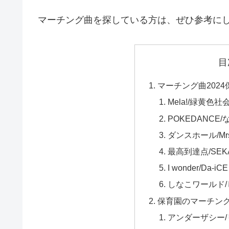
マーチング曲を探している方は、ぜひ参考に
目
マーチング曲2024
Mela!/緑黄色社
POKEDANCE
ダンスホール/Mrs
最高到達点/SEKAI
I wonder/Da-iCE
しなこワールド/
保育園のマーチン
アンダーザシー