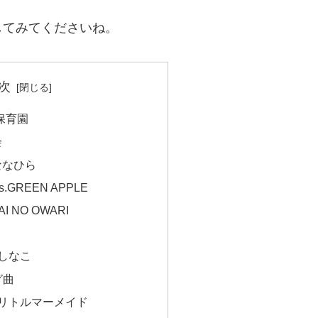
してみてくださいね。
次
保育園
会
/ななひら
.GREEN APPLE
 NO OWARI
しなこ
グ曲
/リトルマーメイド