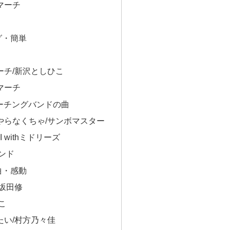
マーチ
グ・簡単
ーチ/新沢としひこ
マーチ
マーチングバンドの曲
やらなくちゃ/サンボマスター
I withミドリーズ
ンド
曲・感動
坂田修
こ
たい/村方乃々佳